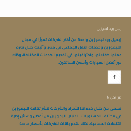
إيجل رود ليموزين
إيجيل رود ليموزين واحدة من أكثر الشركات تميزًا في مجال
الليموزين وخدمات النقل الجماعي في مصر، وأثبتت خلال فترة
عملها كفاءتها واحترافيتها في تقديم الخدمات المختلفة، وذلك
عبر أفضل السيارات وأحسن السائقين.
من نحن ؟!
نسعى من خلال خدماتنا للأفراد والشركات لنشر ثقافة الليموزين
في مختلف المستويات، باعتبار الليموزين من أفضل وسائل إدارة
التنقلات الجماعية، لذلك نقدم باقات للشركات بأسعار خاصة.