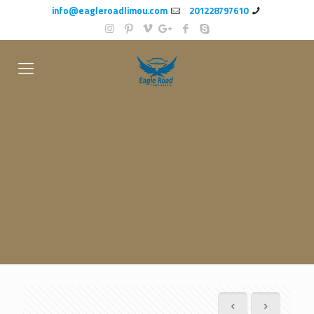
info@eagleroadlimou.com
201228797610