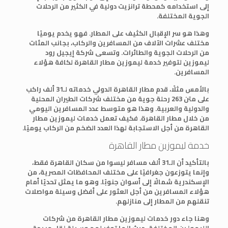
إلى استخدامه كمحطة ترانزيت دولية في الكثير من الرحلات
الجوية المختلفة.
وهذا هو سر الإقبال الكثيف على المطار. فهو يخدم يوميًا
مختلف عشرات الآلاف من المسافرين والركاب، بجانب المئات
من الرحلات الجوية والطائرات. وتسعى شركة إيجيل رود
ليموزين لتوفير خدمة ليموزين مطار القاهرة لكافة هؤلاء
المسافرين.
بالأمس مثلًا، قدم مطار القاهرة الدولي خدماته لـ31 ألف راكب
على متن 263 رحلة جوية من مختلف شركات الطيران المحلية
والدولية والعربية. وهذا هو متوسط عدد المسافرين اليومي
من خلال مطار القاهرة. فكيف تعمل خدمات ليموزين مطار
القاهرة من أجل الاستجابة لهذا العدد الضخم من الركاب يوميًا.
خدمة ليموزين مطار القاهرة
بالتأكيد أن الـ31 ألف مسافر ليسوا من سكان القاهرة فقط،
وإنما يتوزعون جغرافيًا على مختلف المحافظات المصرية، من
الإسكندرية شمالًا إلى أسوان جنوبًا. وهو ما يمثل تحديًا أمام
هؤلاء المسافرين من أجل العثور على أفضل وسيلة مواصلات
تنقلهم من المطار إلى منازلهم.
وهنا جاء دور خدمات ليموزين مطار القاهرة من شركات
الليموزين المختلفة، حيث إنها توفر لهم وسيلة نقل مريحة