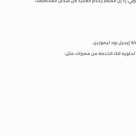
دولي، إذ إن المطار يخدم العديد من سكان المحافظات
ة إيجيل رود ليموزين.
حتويه تلك الخدمة من مميزات، مثل: