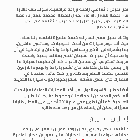
نحن نحرص دائمًا على راحتك وراحة مرافقيك، سواء كنت ذهابًا
من المطار للمنزل، أو من المنزل للمطار، فخدمة ليموزين مطار
القاهرة الدولي من إيجيل رود ليموزين دائمًا معك في كل
مشاوريك للمطار.
ولأنك عميل مميز، نقدم لك خدمة متميزة تلائمك وتناسبك،
حيث أننا نوفر سيارات من أحدث الموديلات، وسائقين ماهرين،
بما يشعرك في الأخير بإحساس الراحة والأمان والرفاهية في آن
واحد، حيث أن سيارات السيدان تتميز بمقاعد جلدية واسعة
مريحة، تستوعب أي عدد من الأفراد، كما أن مكيف السيارة ما
زال يعمل بكامل كفاءته حتى تشعر بالراحة والهدوء اللازمين
لتتحمل مشقة السفر بعد ذلك. وإن كنت عائدًا، ستجدنا في
انتظارك حتى تنسى مشقة السفر بمجرد ركوب سياراتنا الحديثة.
أيضًا مطار القاهرة الدولي من أكثر المطارات الدولية تميزًا، حيث
أنه يخدم العديد من المحافظات وخطوط وشركات الطيران
العالمية. كما أن تطويره في عام 2010 أضفى على المطار طابعًا
مميزًا لا يمكن أن ينساه كل من ركب منه طائرة.
إيجيل رود ليموزين
دائمًا ما يسعى فريق إيجيل رود ليموزين للعمل على راحة
عملائه، سواء بالسفر في المطارات مثل ليموزين مطار القاهرة