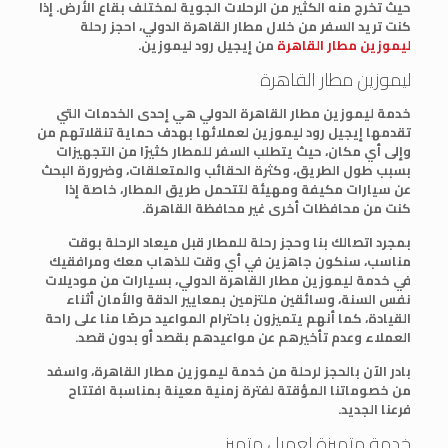
حيث تخرج منه الكثير من الرحلات الجوية لمختلف بقاع الأرض. إذا
كنت تريد السفر من خلال مطار القاهرة الدولي، احجز رحلة
ليموزين مطار القاهرة
من إيجيل رود ليموزين.
ليموزين مطار القاهرة
خدمة ليموزين مطار القاهرة الدولي هي إحدى الخدمات التي
تقدمها إيجيل رود ليموزين لعملائها بهدف حماية تنقلاتهم من
وإلى أي مكان، حيث يتطلب السفر للمطار كثيرًا من التجهيزات
بسبب طول الطريق، وكثرة الحقائب والمتعلقات، وضرورة البحث
عن سيارات مكيفة ومهيئة لتتحمل طريق المطار، خاصة إذا
كنت من محافظات أخرى غير محافظة القاهرة.
بمجرد اتصالك بنا وحجز رحلة للمطار قبل ميعاد الرحلة بوقت
مناسب، سنكون جاهزين في أي وقت للذهاب معك ومرافقيك
في خدمة ليموزين مطار القاهرة الدولي، بسيارات من موديلات
نفس السنة، وسائقين ملتزمين بمعايير الدقة والأمان أثناء
القيادة، كما أنهم يتميزون باحترام المواعيد حرصًا منا على راحة
العملاء وعدم تأخيرهم عن مواعيدهم بقصد أو بدون قصد.
بادر الآن بالحجز لرحلة من خدمة ليموزين مطار القاهرة، واسفد
من خصوماتنا المؤقتة لفترة زمنية معينة بمناسبة افتتاح
فرعنا الجديد.
خدمة متميزة لعميل متميز