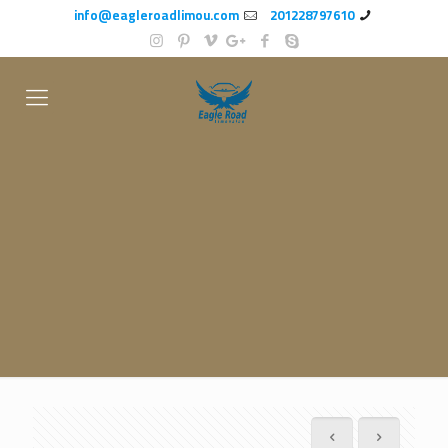
info@eagleroadlimou.com
201228797610