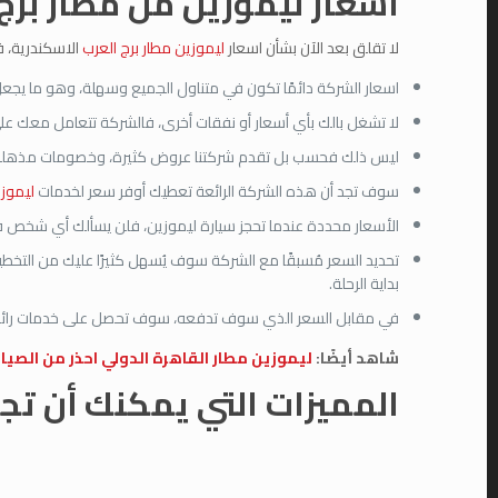
اسعار ليموزين من مطار برج 
لا تقلق بعد الآن بشأن اسعار
ليموزين مطار برج العرب
الاسكندرية، ف
اسعار الشركة دائمًا تكون في متناول الجميع وسهلة، وهو ما يجعل ا
لا تشغل بالك بأي أسعار أو نفقات أخرى، فالشركة تتعامل معك ع
ليس ذلك فحسب بل تقدم شركتنا عروض كثيرة، وخصومات مذهلة طوال ا
سوف تجد أن هذه الشركة الرائعة تعطيك أوفر سعر لخدمات
ليموزي
الأسعار محددة عندما تحجز سيارة ليموزين، فلن يسألك أي شخص ف
تحديد السعر مُسبقًا مع الشركة سوف يُسهل كثيرًا عليك من التخطي
بداية الرحلة.
في مقابل السعر الذي سوف تدفعه، سوف تحصل على خدمات رائع
شاهد أيضًا:
ليموزين مطار القاهرة الدولي احذر من الصيان
المميزات التي يمكنك أن تج