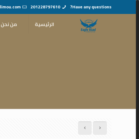
limou.com
201228797610
Have any questions?
الرئيسية
من نحن