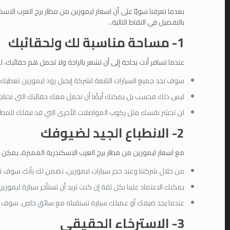
بعدما تعرفنا سويًا على أن اسعار ليموزين من مطار برج العرب ال
بالتفصيل في النقاط التالية..
1- مساحة مناسبة لك ولحقائبك
عندما تسافر أنت بحاجة إلى أن تشعر بالراحة ولا تحمل هم حقائب
سوف تجد جميع السيارات التابعة لشركة إيجيل رود ليموزين تعطيك
ليس ذلك فحسب بل يمكنك أيضًا أن تحمل معك حقائبك التي تحتاج
لن تحشر نفسك مثل ركوب المواصلات الأخرى التي قد تنقلك للمطار، 
2- الانطباع الجيد لضيوفك
مع اسعار ليموزين من مطار برج العرب الاسكندرية المميزة، يمكن أي
من خلال شركتنا وعند حجز سيارات ليموزين، نضمن لك بأنك سوف ت
يمكنك الاعتماد علينا بكل ثقة إن كنت تريد أن تستأجر سيارة ليموزي
عندما يجد ضيفك أو عميلك سيارة تستقبله مع سائق خاص، سوف يعطيه 
3- الاسترخاء الحقيقي