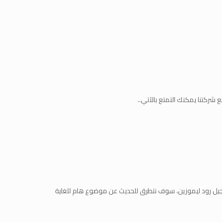
ركتنا يمكنك التمتع بالآتي..
 إيجيل رود ليموزين، سوف نتطرق للحديث عن موضوع هام للغاية