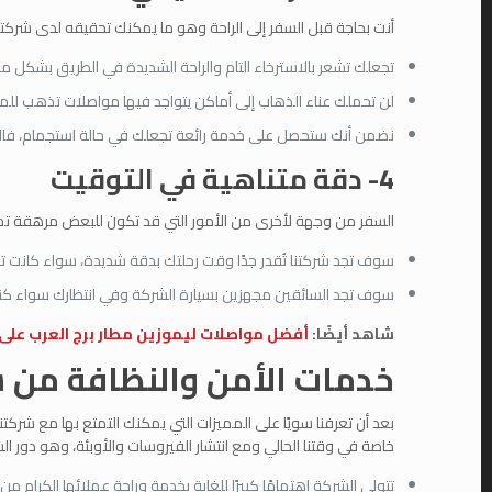
أنت بحاجة قبل السفر إلى الراحة وهو ما يمكنك تحقيقه لدى شركتنا
تجعلك تشعر بالاسترخاء التام والراحة الشديدة في الطريق بشكل 
لن تحملك عناء الذهاب إلى أماكن يتواجد فيها مواصلات تذهب للمطار
نضمن أنك ستحصل على خدمة رائعة تجعلك في حالة استجمام، فالسا
4- دقة متناهية في التوقيت
السفر من وجهة لأخرى من الأمور التي قد تكون للبعض مرهقة تمام
سوف تجد شركتنا تُقدر جدًا وقت رحلتك بدقة شديدة، سواء كانت ت
سوف تجد السائقين مجهزين بسيارة الشركة وفي انتظارك سواء كنت أ
شاهد أيضًا:
أفضل مواصلات ليموزين مطار برج العرب على 
خدمات الأمن والنظافة من ش
بعد أن تعرفنا سويًا على المميزات التي يمكنك التمتع بها مع شرك
خاصة في وقتنا الحالي ومع انتشار الفيروسات والأوبئة، وهو دور ا
تتولى الشركة اهتمامًا كبيرًا للغاية بخدمة وراحة عملائها الكر