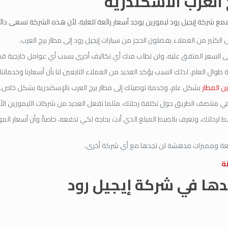
العرب الاسكندرية
مع شركة إيجيل رود ليموزين يوجد أسعار رائعة للغاية، لأن هذه الشركة تسعى دائمً
لكثير من العملاء يفضلون الحجز من سيارات إيجيل رود إلى مطار برج العرب.
لى السعر المتفق عليه، ولن تطلب منك أي تكاليف أخرى بسبب أي عوامل خارجية قد
لعام، لذلك السبب يؤكد العديد من العملاء التابعين لنا بأن أسعارنا وخدماتنا 
ن المطار
بشكل عام، وخدمة توصيلك إلى مطار برج العرب بالإسكندرية بشكل خاص.
ي منتصف الطريق حول تكلفة رحلتك، مثلما تفعل العديد من شركات الليموزين الأ
ط لرحلتك، وتعرف بالضبط المبلغ الذي أنت بحاجة لكي تدفعه، خاصةً وأن أسعار الم
ة ومميزات مدهشة لن تجدها مع أي شركة أخرى.
ة
دها في شركة إيجيل رود