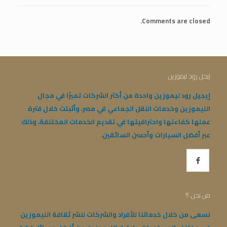
Comments are closed.
إيجل رود ليموزين
إيجيل رود ليموزين واحدة من أكثر الشركات تميزًا في مجال
الليموزين وخدمات النقل الجماعي في مصر، وأثبتت خلال فترة
عملها كفاءتها واحترافيتها في تقديم الخدمات المختلفة، وذلك
عبر أفضل السيارات وأحسن السائقين.
من نحن ؟!
نسعى من خلال خدماتنا للأفراد والشركات لنشر ثقافة الليموزين