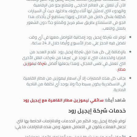
الآن أن تنعزل عن العالم الخارجي وتتمتع بجو من الرفاهية
والهدوء التي لامثيل لها أثناء ركوبك بداخلها، حيث أن السيارات
مُكيّفة بشكل كامل من الداخل، وبهذا يستطيع أن يأخذك هذا
الجو في الاستمتاع بطريق سفر مريح ومُمتع جدًا دون الشعور
بالملل والتعب.
توفر لك شركة إيجيل رود إمكانية التواصل معها في أي وقت
تفضل فيه الحجز علي مدار الأسبوع وأيضا خلال الـ 24 ساعة.
بالإضافة إلى كل هذا فإن شركة إيجيل رود تقدم العديد من
المزايا والخدمات التي لا توجد في غيرها من شركات النقل الأخرى
التي تعمل في نفس المجال، وهذا يجعلها أفضل
شركة ليموزين
مطار
.
بجانب كل هذه المميزات إلا أن اسعار ليموزين من مطار القاهرة
الي الاسكندرية يكون بسيط جدًا ولا يوجد أي تكلفة من الناحية
المادية.
شاهد أيضًا:
سائقي ليموزين مطار القاهرة مع إيجيل رود
خدمات شركة إيجيل رود
توفر شركة إيجيل رود الكثير من الخدمات والالتزامات الخاصة بها التي
تجعل العملاء يثقون في التعامل معها، ومن هذه الالتزامات ما يلي: