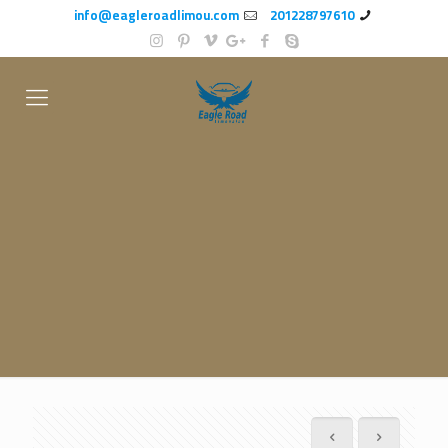
info@eagleroadlimou.com
201228797610