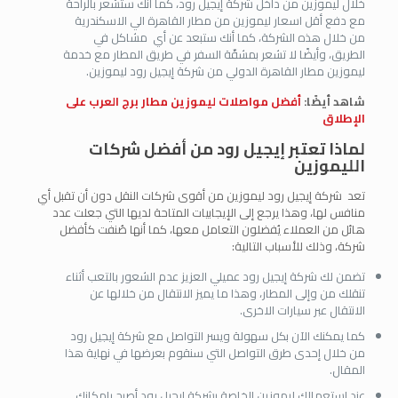
خلال ليموزين من داخل شركة إيجيل رود، كما أنك ستشعر بالراحة
مع دفع أقل اسعار ليموزين من مطار القاهرة الي الاسكندرية
من خلال هذه الشركة، كما أنك ستبعد عن أي مشاكل في
الطريق، وأيضًا لا تشعر بمشقّة السفر في طريق المطار مع خدمة
ليموزين مطار القاهرة الدولي من شركة إيجيل رود ليموزين.
شاهد أيضًا:
أفضل مواصلات ليموزين مطار برج العرب على
الإطلاق
لماذا تعتبر إيجيل رود من أفضل شركات
الليموزين
تعد شركة إيجيل رود ليموزين من أقوى شركات النقل دون أن تقبل أي
منافس لها، وهذا يرجع إلى الإيجابيات المتاحة لديها التي جعلت عدد
هائل من العملاء يُفضلون التعامل معها، كما أنها صُنفت كأفضل
شركة، وذلك للأسباب التالية:
تضمن لك شركة إيجيل رود عميلي العزيز عدم الشعور بالتعب أثناء
تنقلك من وإلى المطار، وهذا ما يميز الانتقال من خلالها عن
الانتقال عبر سيارات الاخرى.
كما يمكنك الآن بكل سهولة ويسر التواصل مع شركة إيجيل رود
من خلال إحدى طرق التواصل التي سنقوم بعرضها في نهاية هذا
المقال.
عند استعمالك ليموزين الخاصة بشركة إيجيل رود أصبح بإمكانك