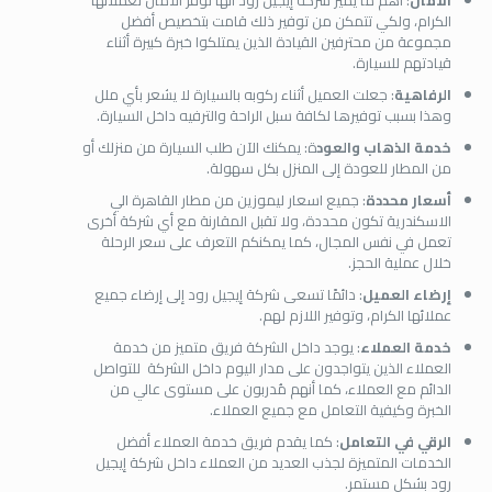
الأمان
: أهم ما يميز شركة إيجيل رود أنها توفر الأمان لعملائها
الكرام، ولكي تتمكن من توفير ذلك قامت بتخصيص أفضل
مجموعة من محترفين القيادة الذين يمتلكوا خبرة كبيرة أثناء
قيادتهم للسيارة.
الرفاهية
: جعلت العميل أثناء ركوبه بالسيارة لا يشعر بأي ملل
وهذا بسبب توفيرها لكافة سبل الراحة والترفيه داخل السيارة.
خدمة الذهاب والعود
ة: يمكنك الآن طلب السيارة من منزلك أو
من المطار للعودة إلى المنزل بكل سهولة.
أسعار محددة
: جميع اسعار ليموزين من مطار القاهرة الي
الاسكندرية تكون محددة، ولا تقبل المقارنة مع أي شركة أخرى
تعمل في نفس المجال، كما يمكنكم التعرف على سعر الرحلة
خلال عملية الحجز.
إرضاء العميل
: دائمًا تسعى شركة إيجيل رود إلى إرضاء جميع
عملائها الكرام، وتوفير اللازم لهم.
خدمة العملاء
: يوجد داخل الشركة فريق متميز من خدمة
العملاء الذين يتواجدون على مدار اليوم داخل الشركة للتواصل
الدائم مع العملاء، كما أنهم مُدربون على مستوى عالي من
الخبرة وكيفية التعامل مع جميع العملاء.
الرقي في التعامل
: كما يقدم فريق خدمة العملاء أفضل
الخدمات المتميزة لجذب العديد من العملاء داخل شركة إيجيل
رود بشكل مستمر.