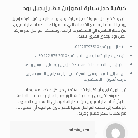
كيفية حجز سيارة ليموزين مطار إيجيل رود
الآن يمكنكم بكل سهولة حجز سيارة ليموزين مطار من قبل شركة إيجيل
رود والاستمتاع بجميع الخدمات التي تقدمها لك خاصة اسعار ليموزين
من مطار القاهرة الي الاسكندرية الرائعة، ويمكنكم التواصل مع شركة
إيجيل رود بإحدى الطرق التالية:
الاتصال عبر رقم/ 01228797610.
التواصل عبر الواتساب من خلال رقم/ ⁦+20 122 879 7610⁩.
الدخول على الصفحة الخاصة بشركة إيجيل رود على الفيس بوك.
التوجه إلى الفرع الرئيسي للشركة في أبراج شيراتون المنتزه فوق
شركة أيفون _ الإسكندرية.
في النهاية نرجو أن تكونوا قد استفدتم من كل هذه المعلومات
الخاصة بشركة إيجيل رود، حيث قمنا بتوضيح المزايا والخدمات الخاصة
بها وأيضًا اسعار ليموزين من مطار القاهرة الي الاسكندرية المميزة،
بالإضافة إلى كيفية التواصل معها للحجز بدون مواجهة أي صعوبات،
مع تمنياتنا بسفر مُمتع ومريح.
admin_seo