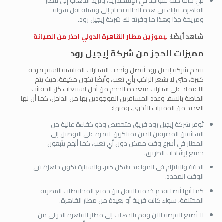
في حالة كنت متواجد في الإسكندرية، وتريد الذهاب إلى مطار
القاهرة، فإنك في هذه الحالة تحتاج إلى وسيلة نقل سهلة
ومريحة جدًا وهذا ما وفرته لك شركة إيجيل رود.
شاهد أيضًا:
ليموزين مطار القاهرة الدولي احذر من الصيانة
مميزات الحجز من شركة إيجيل رود
تقدم شركة إيجيل رود أفضل وأحدث السيارات المناسبة للسفر بدرجة
كبيرة، حتى لا يشعر الراكب بأي تعب، وأيضًا تكون مكيفة، حيث يتم
الاعتماد على سيارات متعددة الحجم من أجل استيعاب كل الحقائب
الخاصة بالسفر وعدد المسافرين الموجودين بها من الداخل، كما أن لها
العديد من المميزات الأخرى، ومنها:
تُوفر شركة إيجيل رود فريق متخصص وذو كفاءة عالية من
السائقين المحترفين الذين يمتلكون القدرة على التوصيل إلى
المطار في أسرع وقت ممكن دون أي تعب، كما أنهم يتّبعون
جميع إرشادات الطريق.
الدقة والالتزام في المواعيد بشكل كبير، والسيارة تكون جاهزة في
الوقت المحدد.
كما أنها أيضا تقدم خدمة التنقل بين جميع المحافظات المصرية
المختلفة، سواء كانت قريبة أو بعيدة من مطار القاهرة.
لا تُضيع الفرصة الآن وقم بالذهاب إلى مطار القاهرة الدولي من