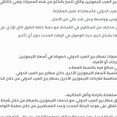
العرب لليموزين، والتي تتميز بالكثير من هذه المميزات وهي كالتالي:
رب الدولي، فأسعارنا لا تقبل المقارنة.
لوس، وواسعة وعلى قدر عالي من الأمان.
 محترف من السائقين في القيادة، مع حفظ كافة الطرق التي تؤدي على م
ها بشكل كبير، حيث الوصول في الوقت المحدد دون أي تأخير.
يزات لمطار برج العرب الدولي، خصوصًا في أسعار الليموزين.
ات أو الأفراد.
 مبالغ فيه بالنسبة للعملاء.
بة لأسعار الليموزين الأخرى داخل مطارح برج العرب الدولي.
منافسة لشركات الليموزين الأخرى بمطار برج العرب الدولي من خلال ال
ستفادة بالراحة وأقل التكاليف.
ر برج العرب الدولي، مع خدمات الليموزين بالمطار من خلال شركة ا
لاتفاق على موعد الرحلة المحدد وعدد المسافرين من خلال صفحة التواص
شركة ايجيل روت ومميزاتها التي تجعلها الأفضل بين باقي الشركات من 