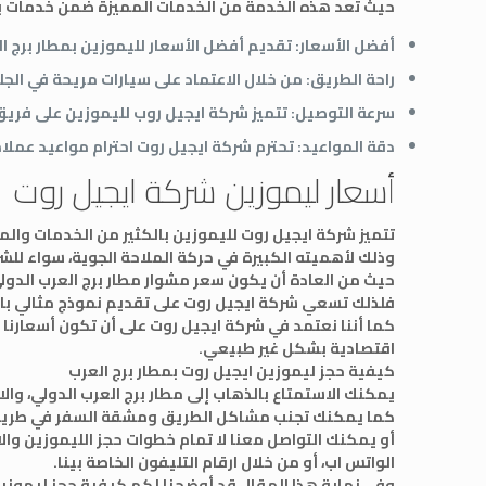
حيث تعد هذه الخدمة من الخدمات المميزة ضمن خدمات برج 
أفضل الأسعار: تقديم أفضل الأسعار لليموزين بمطار برج الع
راحة الطريق: من خلال الاعتماد على سيارات مريحة في الج
سرعة التوصيل: تتميز شركة ايجيل روب لليموزين على فريق
دقة المواعيد: تحترم شركة ايجيل روت احترام مواعيد عملا
أسعار ليموزين شركة ايجيل روت
تتميز شركة ايجيل روت لليموزين بالكثير من الخدمات والمم
وذلك لأهميته الكبيرة في حركة الملاحة الجوية، سواء للشرك
حيث من العادة أن يكون سعر مشوار مطار برج العرب الدولي
فلذلك تسعي شركة ايجيل روت على تقديم نموذج مثالي بالنس
كما أننا نعتمد في شركة ايجيل روت على أن تكون أسعارنا 
اقتصادية بشكل غير طبيعي.
كيفية حجز ليموزين ايجيل روت بمطار برج العرب
يمكنك الاستمتاع بالذهاب إلى مطار برج العرب الدولي، والا
كما يمكنك تجنب مشاكل الطريق ومشقة السفر في طريق مطا
أو يمكنك التواصل معنا لا تمام خطوات حجز الليموزين وا
الواتس اب، أو من خلال ارقام التليفون الخاصة بينا.
وفي نهاية هذا المقال قد أوضحنا لكم كيفية حجز ليموزين 